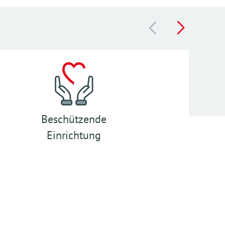
Beschützende
S.T.E.P
Einrichtung