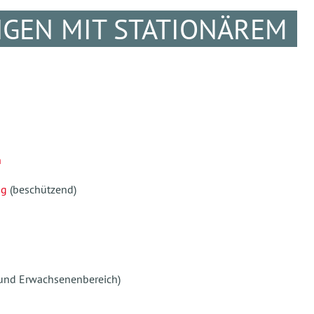
GEN MIT STATIONÄREM
h
ng
(beschützend)
 und Erwachsenenbereich)