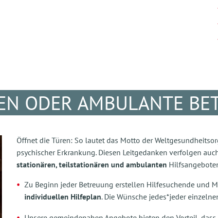
EN ODER AMBULANTE BE
Öffnet die Türen: So lautet das Motto der Weltgesundheitso
psychischer Erkrankung. Diesen Leitgedanken verfolgen auc
stationären, teilstationären und ambulanten
Hilfsangeboten
Zu Beginn jeder Betreuung erstellen Hilfesuchende und M
individuellen Hilfeplan
. Die Wünsche jedes*jeder einzeln
Unsere gemeindenahen Angebote bieten den Vorteil, dass s