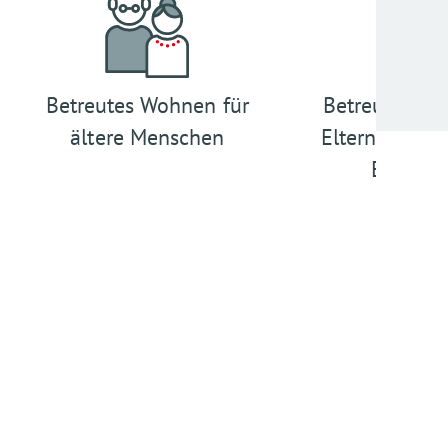
Betreutes Wohnen für
Betreutes Wo
ältere Menschen
Eltern mit ps
Erkrank