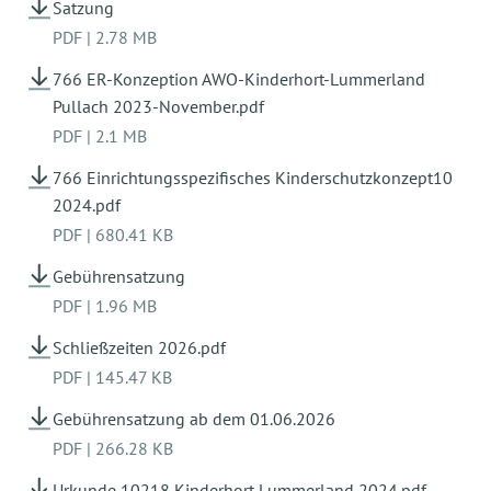
Satzung
Bis zu 6 Stunden 94,00 €, 111,00
€, 127,00 €, 135,00
PDF
|
2.78 MB
Freitag:
An den Freitagen werden keine
€
Hausaufgaben gemacht. Diesen Tag nutzen wir
766 ER-Konzeption AWO-Kinderhort-Lummerland
Bis zu 7 Stunden 100,00 €, 118,00
für Gruppennachmittage, Ausflüge,
Pullach 2023-November.pdf
€, 136,00 €, 143,00
Geburtstagsfeiern, größere pädagogische
PDF
|
2.1 MB
€
Angebote, Projekte und für gemeinsames
Bis zu 8 Stunden 106,00 €,
Spielen.
766 Einrichtungsspezifisches Kinderschutzkonzept10
126,00 €, 145,00 €,
2024.pdf
153,00 €
PDF
|
680.41 KB
Bis zu 9 Stunden 113,00 €,
Gebührensatzung
134,00 €, 154,00 €,
PDF
|
1.96 MB
162,00 €
Schließzeiten 2026.pdf
Anhand der gewünschten Nutzungszeiten pro
PDF
|
145.47 KB
Woche wird die Buchungskategorie errechnet, an
der sich der Elternbeitrag festmacht.
Gebührensatzung ab dem 01.06.2026
PDF
|
266.28 KB
Außerdem wird anhand des steuerpflichtigen
Bruttoeinkommens der Familie die Beitragsstufe
Urkunde 10218 Kinderhort Lummerland 2024.pdf