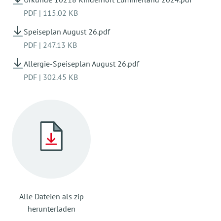
errechnet.
PDF
|
115.02 KB
Sonstige Kosten
Speiseplan August 26.pdf
Spielgeld 6,10 € monatlich (12 Mon.)
PDF
|
247.13 KB
Essenspauschale 120,00 € monatlich (11 Mo.)
Allergie-Speiseplan August 26.pdf
PDF
|
302.45 KB
Alle Dateien als zip
herunterladen