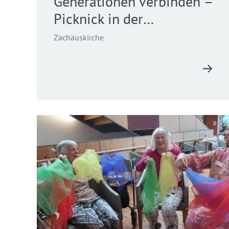
Generationen verbinden –
Picknick in der
Zachäuskirche
Zachäuskirche