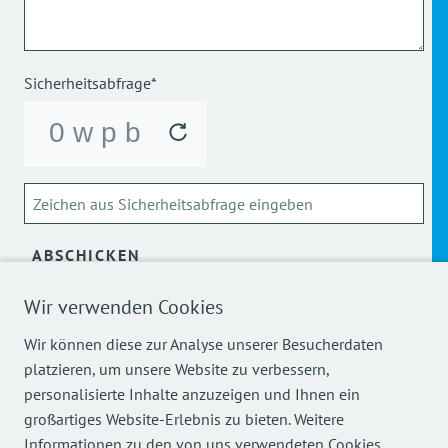
Sicherheitsabfrage*
ABSCHICKEN
Wir verwenden Cookies
Über die Verarbeitung meiner personenbezogenen Daten
kann ich mich
hier
informieren.
Wir können diese zur Analyse unserer Besucherdaten
platzieren, um unsere Website zu verbessern,
personalisierte Inhalte anzuzeigen und Ihnen ein
großartiges Website-Erlebnis zu bieten. Weitere
Informationen zu den von uns verwendeten Cookies