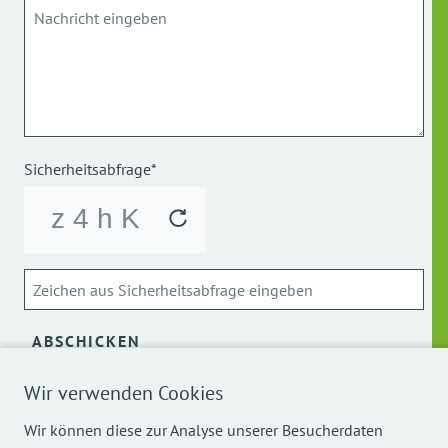
Sicherheitsabfrage*
ABSCHICKEN
Wir verwenden Cookies
Über die Verarbeitung meiner personenbezogenen Daten
kann ich mich
hier
informieren.
Wir können diese zur Analyse unserer Besucherdaten