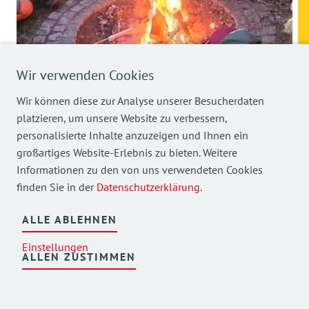
Wir verwenden Cookies
Wir können diese zur Analyse unserer Besucherdaten
platzieren, um unsere Website zu verbessern,
personalisierte Inhalte anzuzeigen und Ihnen ein
12.07.2025
Jährliches Vater-Kind-Zelten im
großartiges Website-Erlebnis zu bieten. Weitere
Informationen zu den von uns verwendeten Cookies
AWO-Kindergarten
finden Sie in der
Datenschutzerklärung
.
Sonnenschein
AWO Kindergarten Sonnenschein
ALLE ABLEHNEN
Einstellungen
ALLEN ZUSTIMMEN