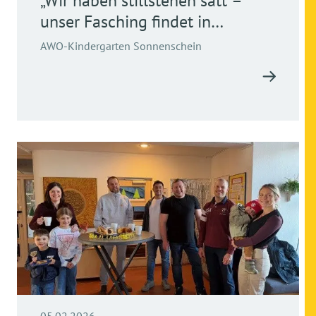
„Wir haben stillstehen satt –
unser Fasching findet in
Bewegung statt!“
AWO-Kindergarten Sonnenschein