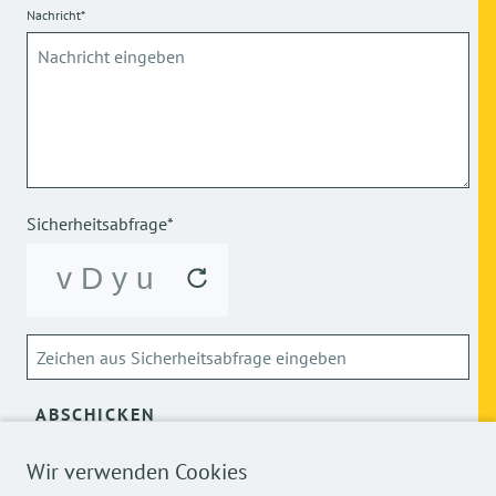
Nachricht*
Sicherheitsabfrage*
ABSCHICKEN
Wir verwenden Cookies
Über die Verarbeitung meiner personenbezogenen Daten
kann ich mich
hier
informieren.