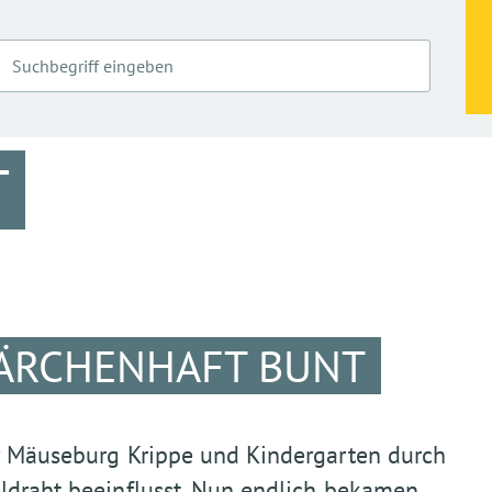
T
MÄRCHENHAFT BUNT
er Mäuseburg Krippe und Kindergarten durch
eldraht beeinflusst. Nun endlich bekamen